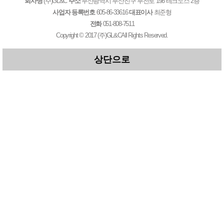
회사명
(주)GL&C
주소
부산광역시 부산진구 부전로 196 테크노스 2층
사업자 등록번호
605-86-33616
대표이사
최준형
전화
051-808-7511
Copyright © 2017
(주)GL&C
All Rights Reserved.
상단으로