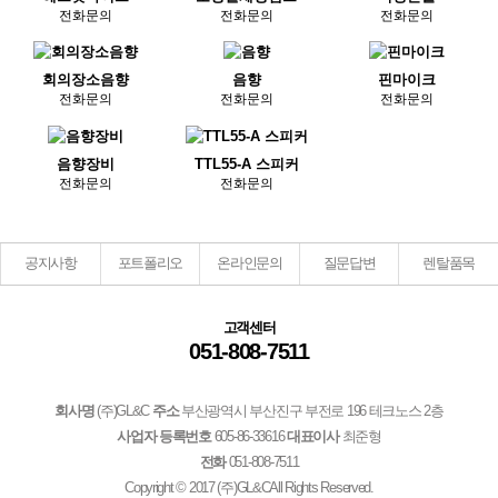
전화문의
전화문의
전화문의
회의장소음향
음향
핀마이크
전화문의
전화문의
전화문의
음향장비
TTL55-A 스피커
전화문의
전화문의
공지사항
포트폴리오
온라인문의
질문답변
렌탈품목
고객센터
051-808-7511
회사명
(주)GL&C
주소
부산광역시 부산진구 부전로 196 테크노스 2층
사업자 등록번호
605-86-33616
대표이사
최준형
전화
051-808-7511
Copyright © 2017
(주)GL&C
All Rights Reserved.