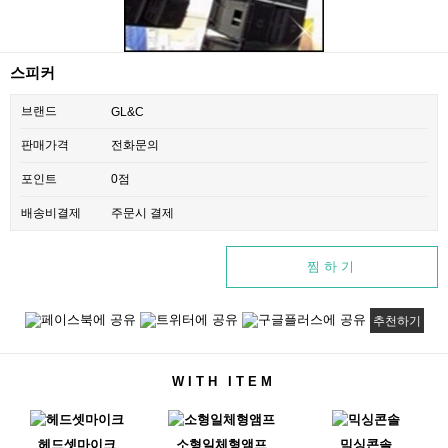
스피커
브랜드
GL&C
판매가격
전화문의
0점
포인트
배송비결제
주문시 결제
찜하기
추천하기
WITH ITEM
헤드셋마이크
소형일체형앰프
믹싱콘솔