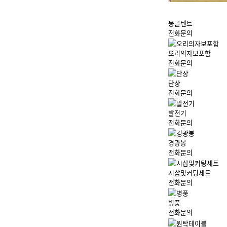
몽골텐트
전화문의
오리의자보포함
전화문의
단상
전화문의
발전기
전화문의
경광봉
전화문의
시삽및커팅세트
전화문의
병풍
전화문의