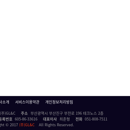
사소개
서비스이용약관
개인정보처리방침
(주)GL&C
주소
부산광역시 부산진구 부전로 196 테크노스 2층
등록번호
605-86-33616
대표이사
최준형
전화
051-808-7511
ght © 2017
(주)GL&C
All Rights Reserved.