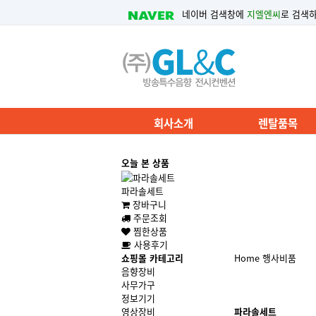
네이버 검색창에
지엘엔씨
로 검색
회사소개
렌탈품목
오늘 본 상품
파라솔세트
장바구니
주문조회
찜한상품
사용후기
쇼핑몰 카테고리
Home
행사비품
음향장비
사무가구
정보기기
영상장비
파라솔세트