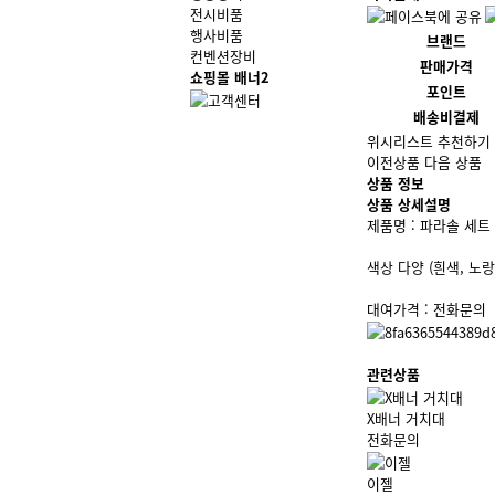
전시비품
행사비품
브랜드
컨벤션장비
판매가격
쇼핑몰 배너2
포인트
배송비결제
위시리스트
추천하기
이전상품
다음 상품
상품 정보
상품 상세설명
제품명 : 파라솔 세트
색상 다양 (흰색, 노랑,
대여가격 : 전화문의
관련상품
X배너 거치대
전화문의
이젤