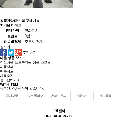
상품간략정보 및 구매기능
회의용 마이크
판매가격
전화문의
0점
포인트
배송비결제
주문시 결제
찜하기
추천하기
다른 상품 보기
이전상품
노트북
다음 상품
스크린
제품상세
배송정보
사용후기
0
묻고답하기
0
WITH ITEM
등록된 관련상품이 없습니다.
공지사항
포트폴리오
온라인문의
질문답변
렌탈품목
고객센터
051-808-7511